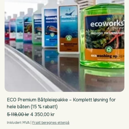
ECO Premium Båtpleiepakke – Komplett løsning for
hele båten (15 % rabatt)
Vanlig pris
Salgspris
5 118,00 kr
4 350,00 kr
Inkludert MVA
|
Frakt beregnes etterpå