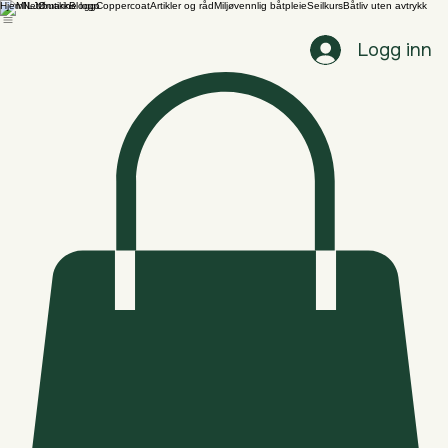
Hjem
Nettbutikk
Blogg
Coppercoat
Artikler og råd
Miljøvennlig båtpleie
Seilkurs
Båtliv uten avtrykk
Logg inn