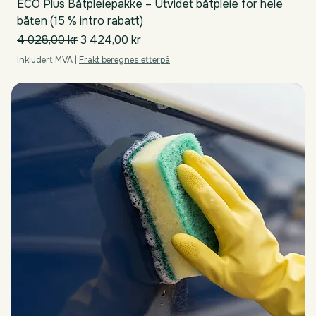
ECO Plus Båtpleiepakke – Utvidet båtpleie for hele
båten (15 % intro rabatt)
Vanlig pris
Salgspris
4 028,00 kr
3 424,00 kr
Inkludert MVA
|
Frakt beregnes etterpå