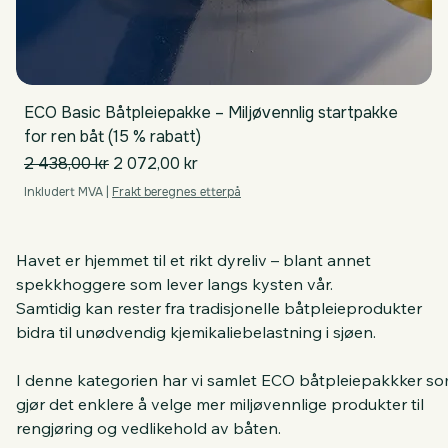
ECO Basic Båtpleiepakke – Miljøvennlig startpakke
for ren båt (15 % rabatt)
Vanlig pris
Salgspris
2 438,00 kr
2 072,00 kr
Inkludert MVA
|
Frakt beregnes etterpå
Havet er hjemmet til et rikt dyreliv – blant annet 
spekkhoggere som lever langs kysten vår. 
Samtidig kan rester fra tradisjonelle båtpleieprodukter 
bidra til unødvendig kjemikaliebelastning i sjøen.
I denne kategorien har vi samlet ECO båtpleiepakkker so
gjør det enklere å velge mer miljøvennlige produkter til 
rengjøring og vedlikehold av båten. 