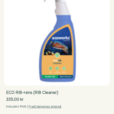
ECO RIB-rens (RIB Cleaner)
Pris
335,00 kr
Inkludert MVA
|
Frakt beregnes etterpå