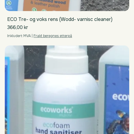
ECO Tre- og voks rens (Wodd- varnisc cleaner)
Pris
366,00 kr
Inkludert MVA
|
Frakt beregnes etterpå