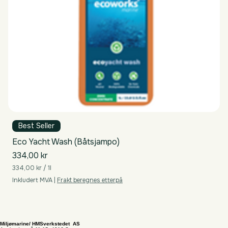
Best Seller
Eco Yacht Wash (Båtsjampo)
Pris
334,00 kr
334,00 kr
/
1l
3
Inkludert MVA
|
Frakt beregnes etterpå
3
4
,
0
0
Miljømarine/ HMSverkstedet AS