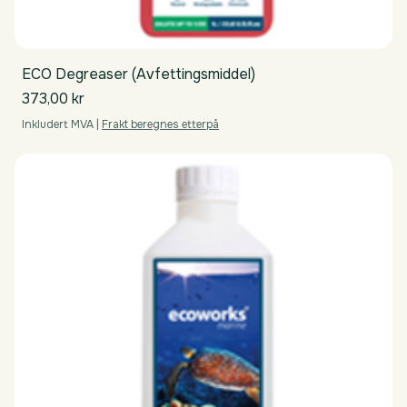
ECO Degreaser (Avfettingsmiddel)
Pris
373,00 kr
Inkludert MVA
|
Frakt beregnes etterpå