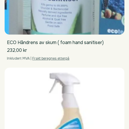
ECO Håndrens av skum ( foam hand sanitiser)
Pris
232,00 kr
Inkludert MVA
|
Frakt beregnes etterpå