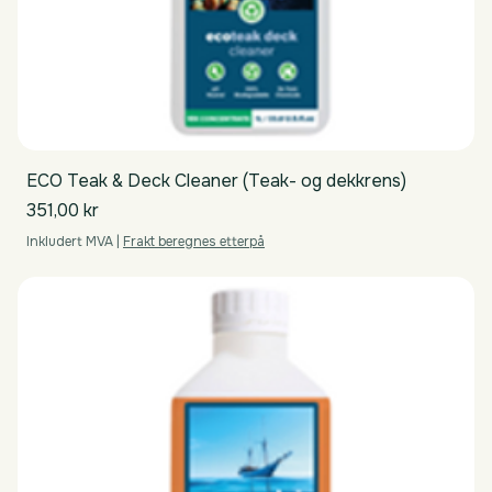
ECO Teak & Deck Cleaner (Teak- og dekkrens)
Pris
351,00 kr
Inkludert MVA
|
Frakt beregnes etterpå