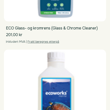
ECO Glass- og kromrens (Glass & Chrome Cleaner)
Pris
201,00 kr
Inkludert MVA
|
Frakt beregnes etterpå