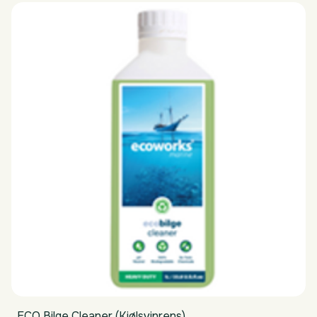
ECO Bilge Cleaner (Kjølsvinrens)