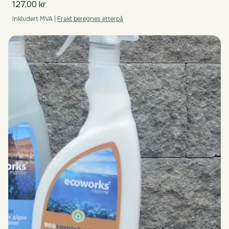
Pris
127,00 kr
Inkludert MVA
|
Frakt beregnes etterpå