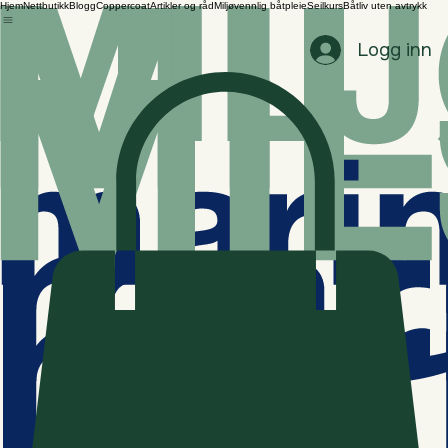
Hjem
Nettbutikk
Blogg
Coppercoat
Artikler og råd
Miljøvennlig båtpleie
Seilkurs
Båtliv uten avtrykk
Logg inn