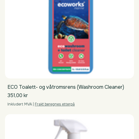
ECO Toalett- og våtromsrens (Washroom Cleaner)
Pris
351,00 kr
Inkludert MVA
|
Frakt beregnes etterpå