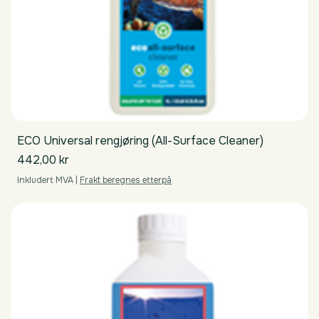
ECO Universal rengjøring (All-Surface Cleaner)
Pris
442,00 kr
Inkludert MVA
|
Frakt beregnes etterpå