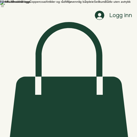
Hjem
Nettbutikk
Blogg
Coppercoat
Artikler og råd
Miljøvennlig båtpleie
Seilkurs
Båtliv uten avtrykk
Logg inn