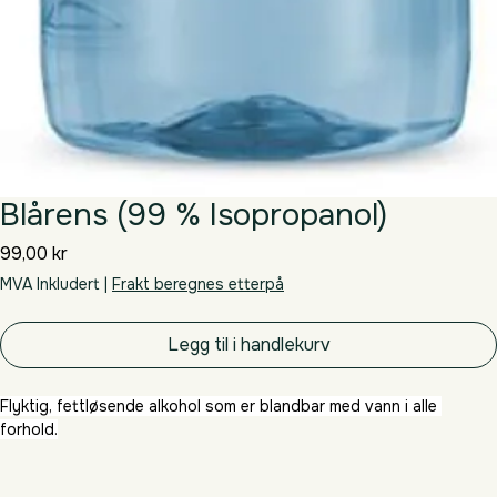
Blårens (99 % Isopropanol)
Pris
99,00 kr
MVA Inkludert
|
Frakt beregnes etterpå
Legg til i handlekurv
Flyktig, fettløsende alkohol som er blandbar med vann i alle 
forhold.
Blårens kan brukes som rensemiddel  og vask av oveflate før 