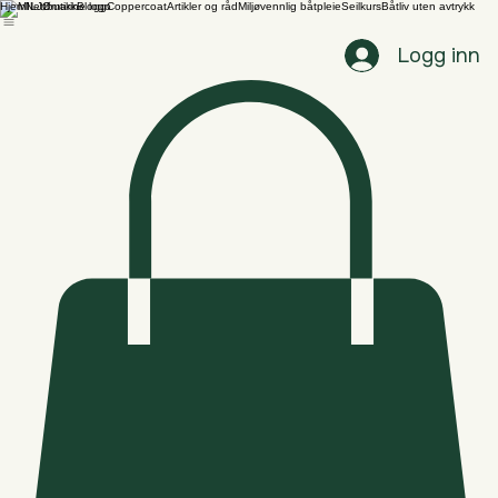
Hjem
Nettbutikk
Blogg
Coppercoat
Artikler og råd
Miljøvennlig båtpleie
Seilkurs
Båtliv uten avtrykk
Logg inn