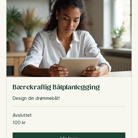
Bærekraftig Båtplanlegging
Design din drømmebåt!
Avsluttet
100
100 kr
norske
kroner