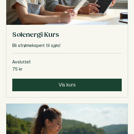
Solenergi Kurs
Bli strømekspert til sjøs!
Avsluttet
75
75 kr
norske
kroner
Vis kurs