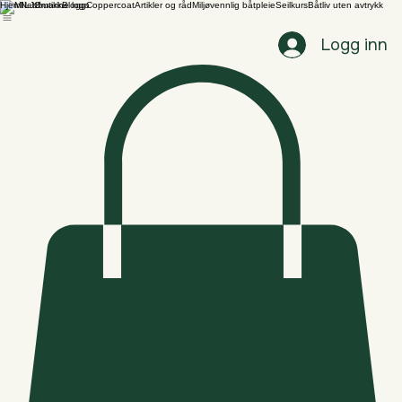
Hjem
Nettbutikk
Blogg
Coppercoat
Artikler og råd
Miljøvennlig båtpleie
Seilkurs
Båtliv uten avtrykk
Logg inn