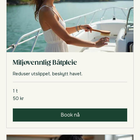
Miljøvennlig Båtpleie
Reduser utslippet, beskytt havet.
1 t
50
50 kr
norske
kroner
Book nå