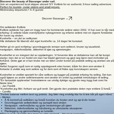
Next
Sailing Stavanger
Discover the beauty of Stavanger under sail.
Join an experienced local skipper aboard S/Y Kolibris for an authentic 3-hour sailing adventure.
Perfect for tourists, cruise visitors and small groups.
Wednesday departures • 4–6 guests
Discover Stavanger →
Om seilskolen Kolibris
Kolibris seilskole har vært en trygg havn for kommende seilere siden 2002. Vi har over to tiår med
erfaring i å veilede både eventyrlystne nybegynnere og erfarne seilere mot en dypere forståelse
for havet og vinden.
Kurshefte – en del av seilkurset
Alle deltakere får tilsendt vårt eget kurshefte ca. 14 dager før kursstart.
Heftet gir en god innføring i grunnleggende temaer som seilteori, knuter og tauarbeid,
navigasjon, risikoforståelse, sikkerhet til sjøs og sjøveisregler.
Kursheftet er en integrert del av opplæringen. Vi forventer ikke at deltakerne kan alt før kurset
starter, men det er en fordel om man har bladd gjennom og gjort seg kjent med innholdet på
forhånd. Dette gjør at vi kan bruke mer av tiden under kurset på praktisk seiling og øvelser ute på
sjøen.
Heftet fungerer også som et nyttig oppslagsverk etter kurset, både for dem som ønsker å
fortsette å utvikle seg som seilere og for dem som vil friske opp kunnskapen senere.
Kursheftet er utviklet spesielt for våre seilkurs og bygger på praktisk erfaring fra seiling. Det kan
også kjøpes av andre seilinteresserte som ønsker en enkel og praktisk introduksjon til seiling.