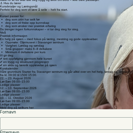
“En fantastisk opplevelse! Instruktørene var utrolig dyktige og gjorde meg trygg bak roret fra
første time.”
– Jan Fredrik
“Kursheftet jeg fikk i forkant var gull verdt. Det gjorde den praktiske delen mye enklere å forstå.”
– Camilla
“Perfekt balanse mellom teori og praksis. Jeg føler meg endelig klar for å leie båt på egen hånd.”
– Morten
Å få kontroll på seilbåten og forstå hvordan du bruker vind og sjø til din fordel.
Grunnleggende seilteknikker og samspill med vinden
Navigasjon, værforståelse og gode beslutninger på sjøen
Sikkerhet, risikoforståelse og håndtering av uforutsette situasjoner
Planlegging og gjennomføring av turseilin.
Målet er at du skal føle deg trygg og aktiv om bord – ikke bare passasjer.
⚓ Hva du lærer
Kursdetaljer og Læringsmål
Perfekt for deg som vil lære å seile – helt fra start.
Kurset passer for:
deg som aldri har seilt før
deg som vil friske opp kunnskap
deg som ønsker mer praktisk erfaring
​Du trenger ingen forkunnskaper – vi tar deg steg for steg.
Nivå
Praktisk informasjon
En helg på sjøen – med fokus på læring, mestring og gode opplevelser.
Oppmøte: Oljemuseet i Stavanger sentrum
Varighet: Lørdag og søndag
Små grupper: maks 6–8 deltakere
Minimum 4 deltakere per kurs
Vi gir deg:
✔ tett oppfølging gjennom hele kurset
✔ en trygg og strukturert progresjon
✔ en aktiv og lærerik opplevelse på sjøen
Kurskalender
Våre grunnkurs Starter fra Stavanger sentrum og går alltid over en hel helg, lørdag og søndag
fra kl. 09:00 til 1500 15:00.
22. – 23. August 2026
Lør-Søn 09:00–15:00
Ledige plasser
12. – 13. September 2026
Lør-Søn 09:00–15:00