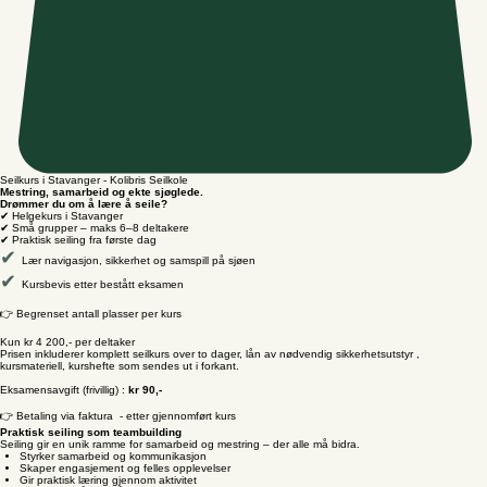
Seilkurs i Stavanger - Kolibris Seilkole
Mestring, samarbeid og ekte sjøglede.
Drømmer du om å lære å seile?
✔ Helgekurs i Stavanger
✔ Små grupper – maks 6–8 deltakere
✔ Praktisk seiling fra første dag
✔
Lær navigasjon, sikkerhet og samspill på sjøen
✔
Kursbevis etter bestått eksamen
👉 Begrenset antall plasser per kurs
Kun kr 4 200,- per deltaker
Prisen inkluderer komplett seilkurs over to dager, lån av nødvendig sikkerhetsutstyr ,
kursmateriell, kurshefte som sendes ut i forkant.
Eksamensavgift (frivillig) :
kr 90,-
👉 Betaling via faktura - etter gjennomført kurs
Praktisk seiling som teambuilding
Seiling gir en unik ramme for samarbeid og mestring – der alle må bidra.
Styrker samarbeid og kommunikasjon
Skaper engasjement og felles opplevelser
Gir praktisk læring gjennom aktivitet