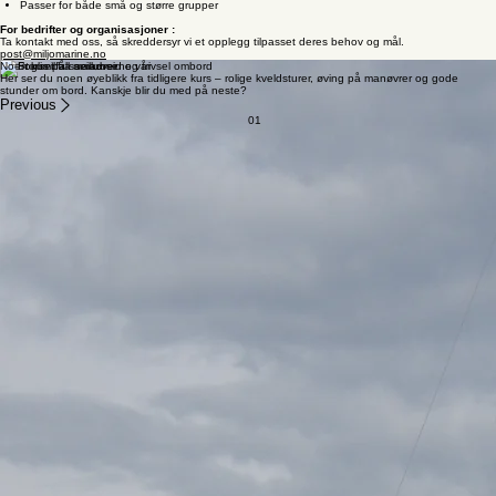
Passer for både små og større grupper
For bedrifter og organisasjoner :
Ta kontakt med oss, så skreddersyr vi et opplegg tilpasset deres behov og mål.
post@miljomarine.no
Noen glimt fra seilkursene vår
Her ser du noen øyeblikk fra tidligere kurs – rolige kveldsturer, øving på manøvrer og gode
stunder om bord. Kanskje blir du med på neste?
Previous
01