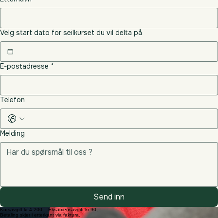
Ledige plasser
10. – 11. Oktober 2026
Lør-Søn 09:00–15:00
Ledige plasser
Meld deg på seilkurs her
Fornavn
Etternavn
Velg start dato for seilkurset du vil delta på
E-postadresse
*
Telefon
Melding