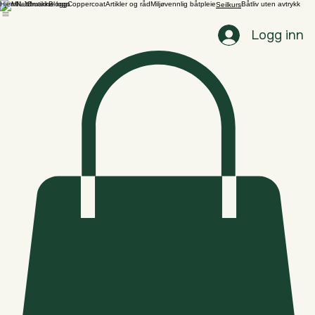
Hjem
Nettbutikk
Blogg
Coppercoat
Artikler og råd
Miljøvennlig båtpleie
Båtliv uten avtrykk
Seilkurs
Logg inn