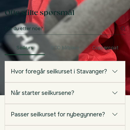
Send inn
Kursavgift kr 4 200,-. Eksamensavgift kr 90,-
Betaling skjer i etterkant via faktura.
Ofte stilte spørsmål
Seilkurs
ECO båtpleie
Coppercoat
Hvor foregår seilkurset i Stavanger?
Seilkurset med Kolibris Seilskole starter ved