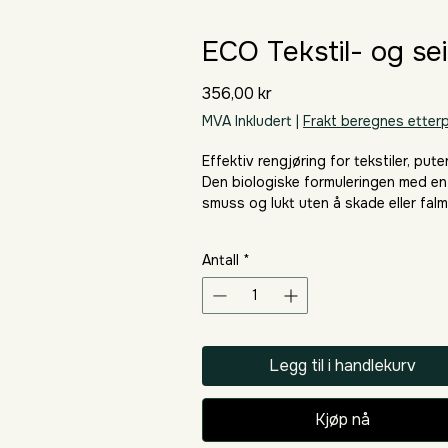
ECO Tekstil- og sei
Pris
356,00 kr
MVA Inkludert
|
Frakt beregnes etter
Effektiv rengjøring for tekstiler, puter,
Den biologiske formuleringen med enz
smuss og lukt uten å skade eller fal
miljøvennlig løsning for myke overfla
Antall
*
Legg til i handlekurv
Kjøp nå