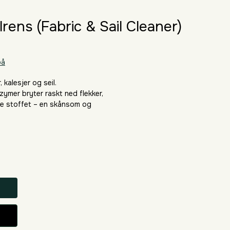
lrens (Fabric & Sail Cleaner)
på
 kalesjer og seil. 
ymer bryter raskt ned flekker, 
me stoffet – en skånsom og 
ter om bord.