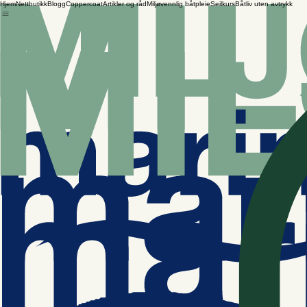
Hjem
Nettbutikk
Blogg
Coppercoat
Artikler og råd
Miljøvennlig båtpleie
Seilkurs
Båtliv uten avtrykk