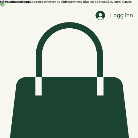
Hjem
Nettbutikk
Blogg
Coppercoat
Artikler og råd
Miljøvennlig båtpleie
Seilkurs
Båtliv uten avtrykk
Logg inn