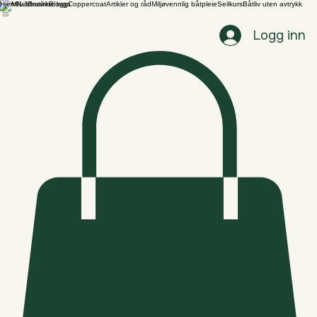
Hjem
Nettbutikk
Blogg
Coppercoat
Artikler og råd
Miljøvennlig båtpleie
Seilkurs
Båtliv uten avtrykk
Logg inn