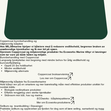
Coppercoat bunnbehandling og
miljøvennlig båtpleie
Hos MILJØmarine hjelper vi båteiere med å redusere vedlikehold, begrense bruken av
unødvendige kjemikalier og få mer tid på sjøen.
Gjennom Coppercoat og miljøvennlige produkter fra Ecoworks Marine tilbyr vi løsninger
som tar vare på både båten og miljøet.
Bunnbehandling med Coppercoat
Langvarig beskyttelse mot begroing med mindre behov for årlig vedlikehold og
bunnstoffpåføring.
Opptil 20 års holdbarhet
Mindre vedlikehold
Miljøvennlig alternativ
Coppercoat bruksanvisning
Les mer om Coppercoat
Miljøvennlig båtpleie fra Ecoworksmarine
Hold båten ren på en smartere og mer bærekraftig måte med effektive produkter utviklet for
nordisk båtliv.
Biologisk nedbrytbare produkter
Effektiv rengjøring uten sterke kjemikalier
Skånsom mot båt, hav og marina
ECOworks - båtpleiepakkene
Mer om Ecoworks-produktene
Seilkurs og teambuilding i Stavanger
Praktiske seilkurs og opplevelser på fjorden for deg som vil lære seiling, samarbeid og trygg