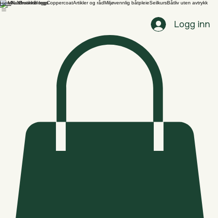
Nettbutikk
Blogg
Coppercoat
Artikler og råd
Miljøvennlig båtpleie
Seilkurs
Båtliv uten avtrykk
Hjem
Logg inn