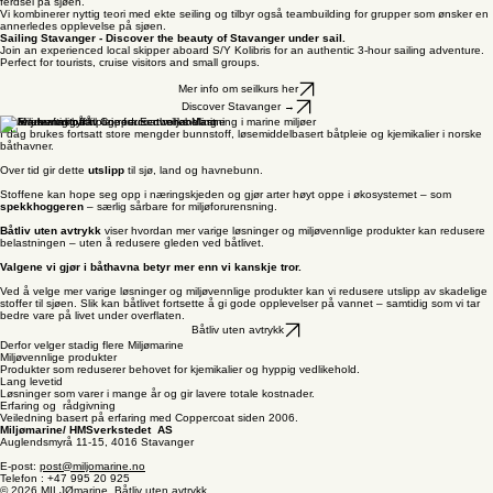
ferdsel på sjøen.
Vi kombinerer nyttig teori med ekte seiling og tilbyr også teambuilding for grupper som ønsker en
annerledes opplevelse på sjøen.
Sailing Stavanger - Discover the beauty of Stavanger under sail.
Join an experienced local skipper aboard S/Y Kolibris for an authentic 3-hour sailing adventure.
Perfect for tourists, cruise visitors and small groups.
Mer info om seilkurs her
Discover Stavanger →
Båtliv uten avtrykk
I dag brukes fortsatt store mengder bunnstoff, løsemiddelbasert båtpleie og kjemikalier i norske
båthavner.
Over tid gir dette
utslipp
til sjø, land og havnebunn.
Stoffene kan hope seg opp i næringskjeden og gjør arter høyt oppe i økosystemet – som
spekkhoggeren
– særlig sårbare for miljøforurensning.
Båtliv uten avtrykk
viser hvordan mer varige løsninger og miljøvennlige produkter kan redusere
belastningen – uten å redusere gleden ved båtlivet.
Valgene vi gjør i båthavna betyr mer enn vi kanskje tror.
Ved å velge mer varige løsninger og miljøvennlige produkter kan vi redusere utslipp av skadelige
stoffer til sjøen. Slik kan båtlivet fortsette å gi gode opplevelser på vannet – samtidig som vi tar
bedre vare på livet under overflaten.
Båtliv uten avtrykk
Derfor velger stadig flere Miljømarine
Miljøvennlige produkter
Produkter som reduserer behovet for kjemikalier og hyppig vedlikehold.
Lang levetid
Løsninger som varer i mange år og gir lavere totale kostnader.
Erfaring og rådgivning
Veiledning basert på erfaring med Coppercoat siden 2006.
Miljømarine/ HMSverkstedet AS
Auglendsmyrå 11-15, 4016 Stavanger
E-post:
post@miljomarine.no
Telefon : +47 995 20 925
© 2026 MILJØmarine. Båtliv uten avtrykk.